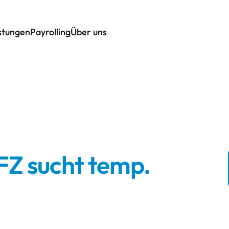
istungen
Payrolling
Über uns
FZ sucht temp.