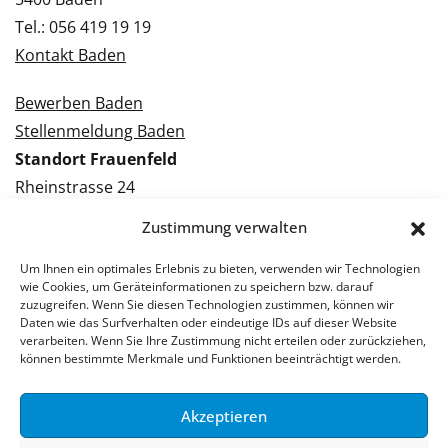
Tel.: 056 419 19 19
Kontakt Baden
Bewerben Baden
Stellenmeldung Baden
Standort Frauenfeld
Rheinstrasse 24
8500 Frauenfeld
Zustimmung verwalten
Tel.: 052 224 09 09
Kontakt Frauenfeld
Um Ihnen ein optimales Erlebnis zu bieten, verwenden wir Technologien
wie Cookies, um Geräteinformationen zu speichern bzw. darauf
zuzugreifen. Wenn Sie diesen Technologien zustimmen, können wir
Bewerben Frauenfeld
Daten wie das Surfverhalten oder eindeutige IDs auf dieser Website
verarbeiten. Wenn Sie Ihre Zustimmung nicht erteilen oder zurückziehen,
Stellenmeldung Frauenfeld
können bestimmte Merkmale und Funktionen beeinträchtigt werden.
Akzeptieren
© 2026 Stellenpartner AG