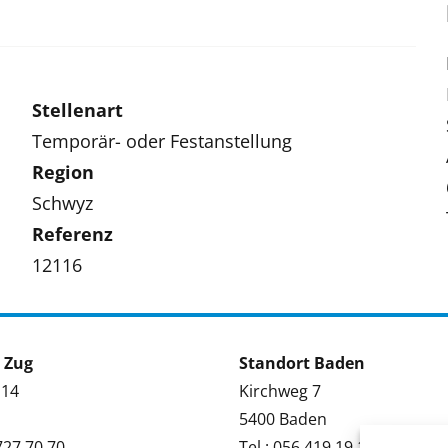
Stellenart
Temporär- oder Festanstellung
Region
Schwyz
Referenz
12116
 Zug
Standort Baden
 14
Kirchweg 7
5400 Baden
 727 70 70
Tel.: 056 419 19 19