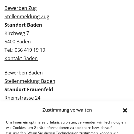
Bewerben Zug
Stellenmeldung Zug
Standort Baden
Kirchweg 7
5400 Baden
Tel.: 056 419 19 19
Kontakt Baden
Bewerben Baden
Stellenmeldung Baden
Standort Frauenfeld
Rheinstrasse 24
8500 Frauenfeld
Zustimmung verwalten
Tel.: 052 224 09 09
Kontakt Frauenfeld
Um Ihnen ein optimales Erlebnis zu bieten, verwenden wir Technologien
wie Cookies, um Geräteinformationen zu speichern bzw. darauf
zuzugreifen. Wenn Sie diesen Technologien zustimmen, können wir