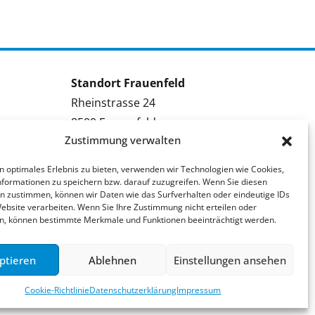
Standort Frauenfeld
Rheinstrasse 24
8500 Frauenfeld
Zustimmung verwalten
Tel.: 052 224 09 09
Kontakt Frauenfeld
n optimales Erlebnis zu bieten, verwenden wir Technologien wie Cookies,
formationen zu speichern bzw. darauf zuzugreifen. Wenn Sie diesen
Bewerben Frauenfeld
n zustimmen, können wir Daten wie das Surfverhalten oder eindeutige IDs
Website verarbeiten. Wenn Sie Ihre Zustimmung nicht erteilen oder
Stellenmeldung Frauenfeld
n, können bestimmte Merkmale und Funktionen beeinträchtigt werden.
ptieren
Ablehnen
Einstellungen ansehen
Cookie-Richtlinie
Datenschutzerklärung
Impressum