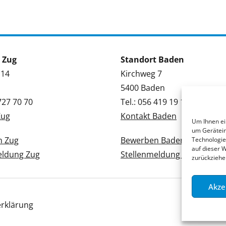
 Zug
Standort Baden
 14
Kirchweg 7
5400 Baden
 727 70 70
Tel.: 056 419 19 19
Zug
Kontakt Baden
Um Ihnen ei
um Gerätein
n Zug
Bewerben Baden
Technologie
auf dieser 
eldung Zug
Stellenmeldung Baden
zurückziehe
Akze
rklärung