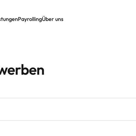
istungen
Payrolling
Über uns
ewerben