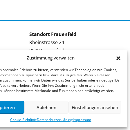
Standort Frauenfeld
Rheinstrasse 24
8500 Frauenfeld
Zustimmung verwalten
Tel.: 052 224 09 09
Kontakt Frauenfeld
n optimales Erlebnis zu bieten, verwenden wir Technologien wie Cookies,
formationen zu speichern bzw. darauf zuzugreifen. Wenn Sie diesen
Bewerben Frauenfeld
n zustimmen, können wir Daten wie das Surfverhalten oder eindeutige IDs
Website verarbeiten. Wenn Sie Ihre Zustimmung nicht erteilen oder
Stellenmeldung Frauenfeld
n, können bestimmte Merkmale und Funktionen beeinträchtigt werden.
ptieren
Ablehnen
Einstellungen ansehen
Cookie-Richtlinie
Datenschutzerklärung
Impressum