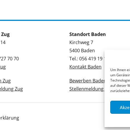
 Zug
Standort Baden
 14
Kirchweg 7
5400 Baden
 727 70 70
Tel.: 056 419 19 19
Zug
Kontakt Baden
Um Ihnen ei
um Gerätein
n Zug
Bewerben Baden
Technologie
auf dieser 
eldung Zug
Stellenmeldung Baden
zurückziehe
Akze
rklärung