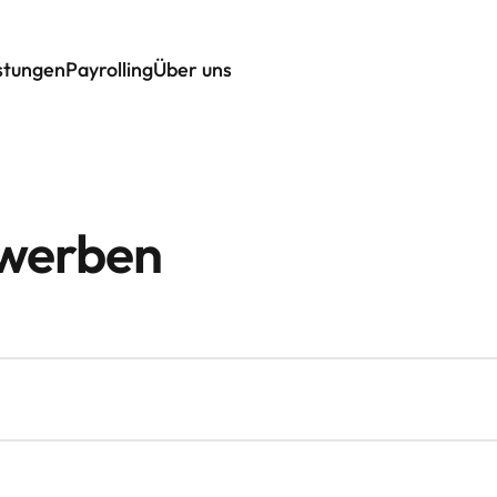
istungen
Payrolling
Über uns
ewerben